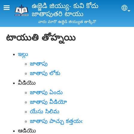
Skip to main content
ఉజ్జెడి జియ్యు- కువి కోదు
Sel
జాతాపుతరి టాయు
వాదు మారొ ఉజ్జెడి జియ్యుత తాక్కినొ
టాయుతి తోహ్నయి
ఇల్లు
జాతాపు
జాతాపు లోకు
వీడియొ
జాతాపు ఏందు
జాతాపు వీడియో
యేసు సిలిమ
జాతాపు పాచ్చు కత్తయఁ
ఆడియొ