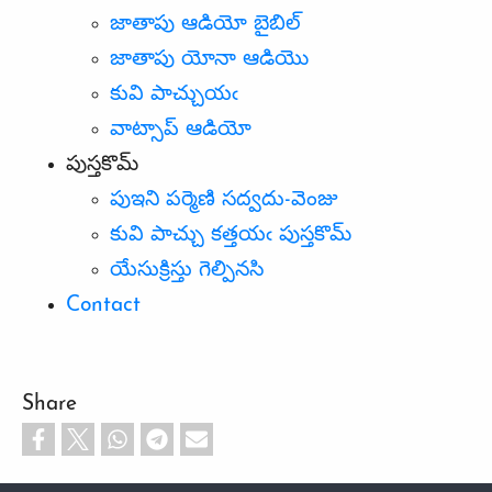
జాతాపు ఆడియో బైబిల్‌
జాతాపు యోనా ఆడియొ
కువి పాచ్చుయఁ
వాట్సాప్‌ ఆడియో
పుస్తకొమ్‌
పుఇని పర్మెణి సద్వదు-వెంజు
కువి పాచ్చు కత్తయఁ పుస్తకొమ్
యేసుక్రిస్తు గెల్పినసి
Contact
Share