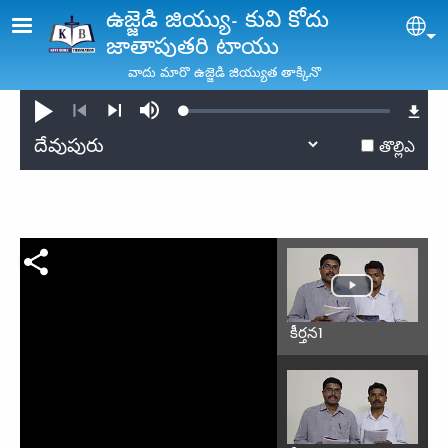
Skip to main content
ఉజ్జెడి జియ్యు- కువి కోదు
Sel
జాతాపుతరి టాయు
వాదు మారొ ఉజ్జెడి జియ్యుత తాక్కినొ
Loaded
:
ప్లే
Mute
0.32%
తొల్లి
ఓడె
తొల్లిఎ
కీర్తన1