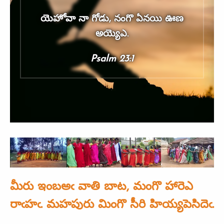
యెహోవా నా గోడు, నంగొ ఏనయి ఊణ
అయ్యెఎ.
Psalm 23:1
మీరు ఇంబఅఁ వాతి బాట, మంగొ హారెఎ
రాఁహఁ. మహపురు మింగొ సీరి హియ్యపెసిదెఁ.