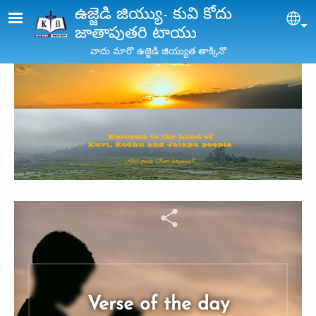
Skip to main content
ఉజ్జెడి జియ్యు- కువి కోదు
Sel
జాతాపుతరి టాయు
వాదు మారొ ఉజ్జెడి జియ్యుత తాక్కినొ
Verse of the day