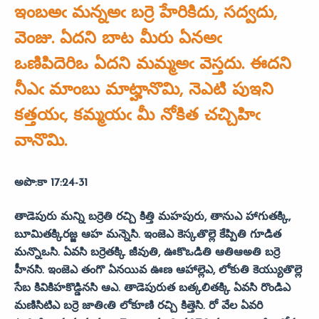
ఇంబఅఁ మన్నఅఁ బర్రె హేరికిదు, సద్వదు,
వెంజు. ఏదని బాట మీరు ఏనఅఁ
ఒణిపిదెరిఒ ఏదని మమ్మఅఁ వెస్తదు. ఈదని
నీఎఁ మాంబు మాట్హానొమి, నెఎటి పుఇని
కత్తయఁ, కమ్మయఁ మీ నోకిత చచ్చిహిఁ
వానొమి.
అపొ:కా 17:24-31
తాడెపురు మన్ని బర్రెతి రచ్చి కిత్తి మహపురు, తానుఎ హాగుతక్కి,
బూమితక్కిరజ్జ ఆహ మన్నెసి.
ఇంజెఎ కెస్కతొల్లె కేప్పితి గూడిత
మన్నొఒసి. ఏవసి బర్రెతక్కి జీవుతి, ఊకొఒడితి ఆతిఆఅతి బర్రె
హీనసి. ఇంజెఎ తంగొ ఏనయివ ఊణ ఆహాల్లెఎ, లోకుతి కెయ్యుతొల్లె
సేబ కివికిహకొడ్డినసి ఆఎ. తాడెపురుత బత్కలితక్కి ఏవసి రొండిఎ
మణిసిటిఎ బర్రె జాతిఁతి లోకూణి రచ్చి కిత్తెసి. రో వేల ఏవరి