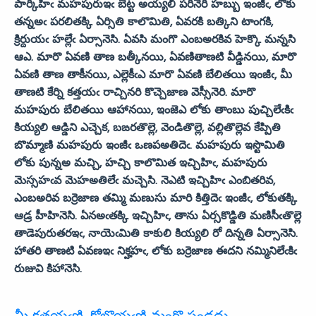
పార్కిహిఁ మహపురుఇఁ బెట్ట అయ్యలి పరినెరి హబ్బు ఇంజీఁ, లోకు
తన్నఅఁ పరలితక్కి ఏర్సితి కాలొమితి, ఏవరకి బత్కిని టాంగకి,
క్రిర్దుయఁ హల్లేఁ ఏర్సానెసి. ఏవసి మంగొ ఎంబఅరకివ హెక్కొ మన్నసి
ఆఎ. మారొ ఏవణి తాణ బత్కీనయి, ఏవణితాణటి వీడ్డినయి, మారొ
ఏవణి తాణ తాకీనయి, ఎల్లెకీఁఎ మారొ ఏవణి బేలితయి ఇంజీఁ, మీ
తాణటి కేర్ని కత్తయఁ రాచ్చినరి కొచ్చెజాణ వెస్సీనెరి. మారొ
మహపురు బేలితయి ఆహానయి, ఇంజెఎ లోకు తాంబు పుచ్చిలేఁకిఁ
కియ్యలి ఆడ్డిని ఎచ్చెక, బఙరతొల్లె, వెండితొల్లె, వల్లితొల్లెవ కేప్పితి
బొమ్మాణి మహపురు ఇంజీఁ ఒణపఅతిదెఁ. మహపురు ఇస్టొమితి
లోకు పున్నఅ మచ్చి, హచ్చి కాలొమిత ఇచ్చిహిఁ, మహపురు
మెస్సహఁవ మెహఅతిలేఁ మచ్చెసి. నెఎటి ఇచ్చిహిఁ ఎంబితరివ,
ఎంబఅరివ బర్రెజాణ తమ్మి మణుసు మారి కిత్తిదెఁ ఇంజీఁ, లోకుతక్కి
ఆడ్ర హీహినెసి. ఏనఅఁతక్కి ఇచ్చిహిఁ, తాను ఏర్సకొడ్డితి మణిసీఁతొల్లె
తాడెపురుతరఇఁ, నాయెఁమితి కాకులి కియ్యలి రో దిన్నతి ఏర్సానెసి.
హాతరి తాణటి ఏవణఇఁ నిక్హహఁ, లోకు బర్రెజాణ ఈదని నమ్మినిలేఁకిఁ
రుజువి కిహానెసి.