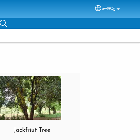
జాతాపు
Select your lang
Jackfriut Tree