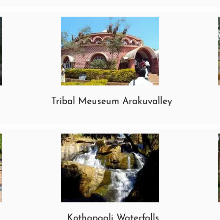
Tribal Meuseum Arakuvalley
Kothapaali Waterfalls