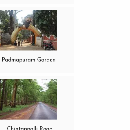
Padmapuram Garden
Chintappalli Road