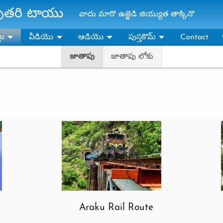
ాపుతరి టాయు
వాదు మారొ ఉజ్జెడి జియ్యుత తాక్కినొ
లు
వీడియొ
ఆడియొ
పుస్తకొమ్‌
Contact
జాతాపు
జాతాపు లోకు
Araku Rail Route