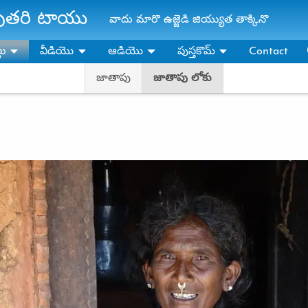
ాపుతరి టాయు
వాదు మారొ ఉజ్జెడి జియ్యుత తాక్కినొ
లు
వీడియొ
ఆడియొ
పుస్తకొమ్‌
Contact
జాతాపు
జాతాపు లోకు