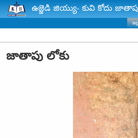
Skip to main content
ఉజ్జెడి జియ్యు- కువి కోదు జాత
ఇల్
జాతాపు లోకు