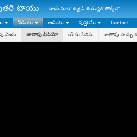
ాపుతరి టాయు
వాదు మారొ ఉజ్జెడి జియ్యుత తాక్కినొ
లు
వీడియొ
ఆడియొ
పుస్తకొమ్‌
Contact
పు ఏందు
జాతాపు వీడియో
యేసు సిలిమ
జాతాపు పాచ్చు 