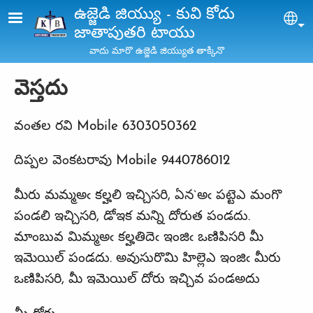
Skip to main content
ఉజ్జెడి జియ్యు - కువి కోదు
Sel
జాతాపుతరి టాయు
వాదు మారొ ఉజ్జెడి జియ్యుత తాక్కినొ
వెస్తదు
వంతల రవి Mobile 6303050362
దిప్పల వెంకటరావు Mobile 9440786012
మీరు మమ్మఅఁ కల్హలి ఇచ్చిసరి, ఏన`అఁ పట్టెఎ మంగొ
పండలి ఇచ్చిసరి, డోఇక మన్ని దోరుత పండదు.
మాంబువ మిమ్మఅఁ కల్హతిదెఁ ఇంజిఁ ఒణిపిసరి మీ
ఇమెయిల్‌ పండదు. అవుసురొమి హిల్లెఎ ఇంజిఁ మీరు
ఒణిపిసరి, మీ ఇమెయిల్‌ దోరు ఇచ్చివ పండఅదు