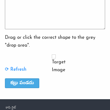
Drag or click the correct shape to the grey
"drop area".
⟳ Refresh
Footer
కాపి రైట్‌