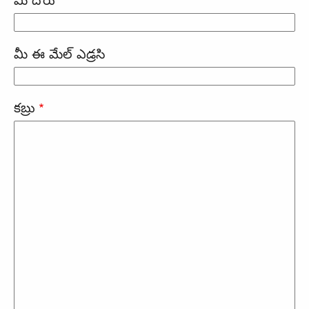
మీ దోరు
మీ ఈ మేల్ ఎడ్రసి
కబ్రు