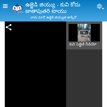
Skip to main content
ఉజ్జెడి జియ్యు - కువి కోదు
Sel
జాతాపుతరి టాయు
వాదు మారొ ఉజ్జెడి జియ్యుత తాక్కినొ
కువి పెజ్జెణి వీడియో